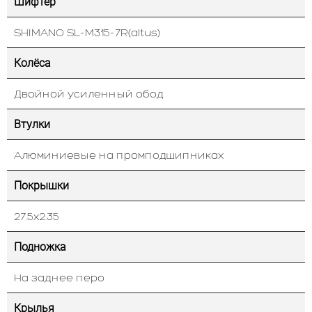
Шифтер
SHIMANO SL-M315-7R(altus)
Колёса
Двойной усиленный обод
Втулки
Алюминиевые на промподшипниках
Покрышки
27.5х2.35
Подножка
На заднее перо
Крылья