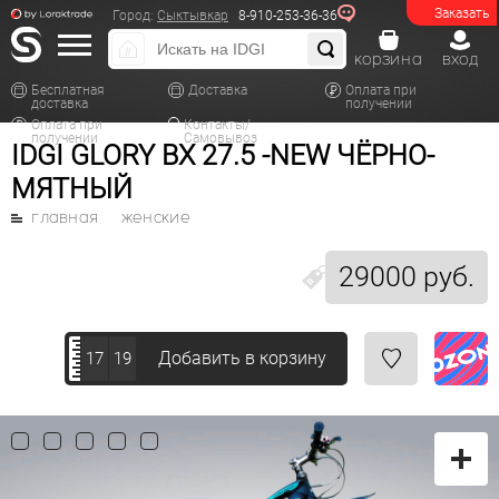
Заказать
Город:
Сыктывкар
8-910-253-36-36
корзина
вход
Бесплатная
Доставка
Оплата при
доставка
получении
Оплата при
Контакты/
получении
Самовывоз
IDGI GLORY BX 27.5 -NEW ЧЁРНО-
МЯТНЫЙ
главная
женские
29000 руб.
Добавить в корзину
17
19